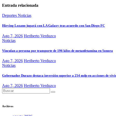
Entrada relacionada
Deportes
Noticias
Hirving Lozano jugará con LA Galaxy tras acuerdo con San Diego FC
Ago 7, 2026
Heriberto Verduzco
Noticias
Vinculan a persona por transporte de 196 kilos de metanfetamina en Sonora
Ago 7, 2026
Heriberto Verduzco
Noticias
Gobernador Durazo destaca inversión superior a 254 mdp en acciones de viv
Ago 7, 2026
Heriberto Verduzco
Archivos