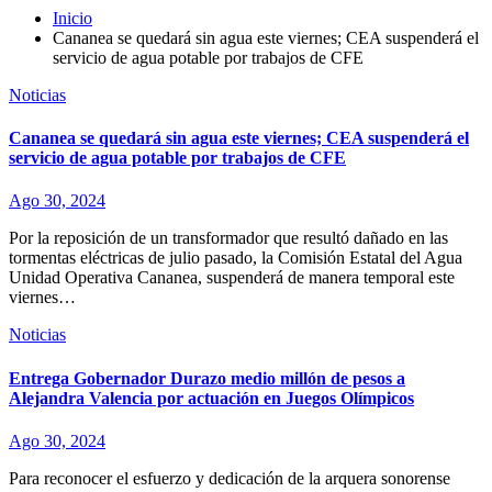
Inicio
Cananea se quedará sin agua este viernes; CEA suspenderá el
servicio de agua potable por trabajos de CFE
Noticias
Cananea se quedará sin agua este viernes; CEA suspenderá el
servicio de agua potable por trabajos de CFE
Ago 30, 2024
Por la reposición de un transformador que resultó dañado en las
tormentas eléctricas de julio pasado, la Comisión Estatal del Agua
Unidad Operativa Cananea, suspenderá de manera temporal este
viernes…
Noticias
Entrega Gobernador Durazo medio millón de pesos a
Alejandra Valencia por actuación en Juegos Olímpicos
Ago 30, 2024
Para reconocer el esfuerzo y dedicación de la arquera sonorense