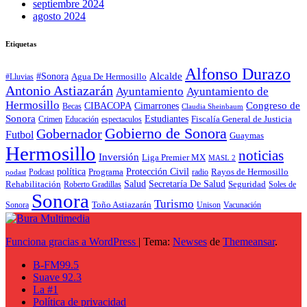
septiembre 2024
agosto 2024
Etiquetas
Alfonso Durazo
Alcalde
#Sonora
Agua De Hermosillo
#Lluvias
Antonio Astiazarán
Ayuntamiento
Ayuntamiento de
Hermosillo
CIBACOPA
Congreso de
Cimarrones
Becas
Claudia Sheinbaum
Sonora
Estudiantes
Fiscalía General de Justicia
espectaculos
Crimen
Educación
Gobierno de Sonora
Gobernador
Futbol
Guaymas
Hermosillo
noticias
Inversión
Liga Premier MX
MASL 2
política
Programa
Protección Civil
Rayos de Hermosillo
radio
Podcast
podast
Salud
Secretaría De Salud
Rehabilitación
Roberto Gradillas
Seguridad
Soles de
Sonora
Turismo
Toño Astiazarán
Unison
Vacunación
Sonora
Funciona gracias a WordPress
|
Tema:
Newses
de
Themeansar
.
B-FM99.5
Suave 92.3
La #1
Política de privacidad