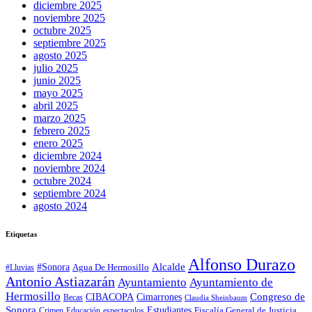
diciembre 2025
noviembre 2025
octubre 2025
septiembre 2025
agosto 2025
julio 2025
junio 2025
mayo 2025
abril 2025
marzo 2025
febrero 2025
enero 2025
diciembre 2024
noviembre 2024
octubre 2024
septiembre 2024
agosto 2024
Etiquetas
Alfonso Durazo
Alcalde
#Sonora
Agua De Hermosillo
#Lluvias
Antonio Astiazarán
Ayuntamiento
Ayuntamiento de
Hermosillo
CIBACOPA
Congreso de
Cimarrones
Becas
Claudia Sheinbaum
Sonora
Estudiantes
Fiscalía General de Justicia
espectaculos
Crimen
Educación