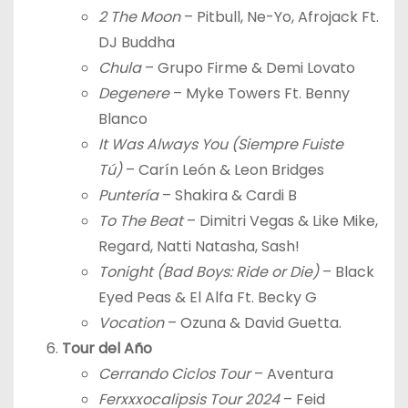
2 The Moon
– Pitbull, Ne-Yo, Afrojack Ft.
DJ Buddha
Chula
– Grupo Firme & Demi Lovato
Degenere
– Myke Towers Ft. Benny
Blanco
It Was Always You (Siempre Fuiste
Tú)
– Carín León & Leon Bridges
Puntería
– Shakira & Cardi B
To The Beat
– Dimitri Vegas & Like Mike,
Regard, Natti Natasha, Sash!
Tonight (Bad Boys: Ride or Die)
– Black
Eyed Peas & El Alfa Ft. Becky G
Vocation
– Ozuna & David Guetta.
Tour del Año
Cerrando Ciclos Tour
– Aventura
Ferxxxocalipsis Tour 2024
– Feid