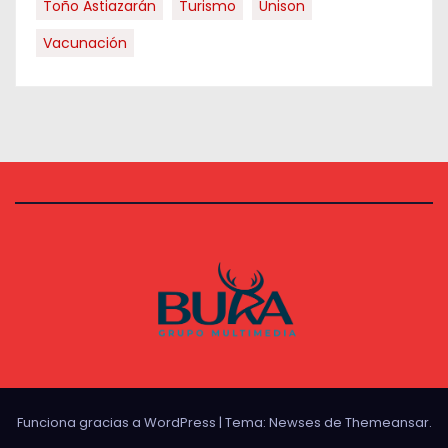
Toño Astiazarán
Turismo
Unison
Vacunación
Funciona gracias a WordPress
|
Tema:
Newses
de
Themeansar
.