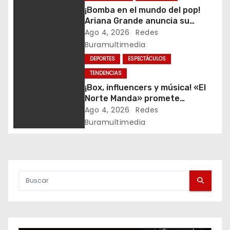
¡Bomba en el mundo del pop!
ó
Ariana Grande anuncia su
retiro, tras la polémica por su
Ago 4, 2026
Redes
n
apariencia
Buramultimedia
d
DEPORTES
ESPECTÁCULOS
TENDENCIAS
e
¡Box, influencers y música! «El
Norte Manda» promete
e
encender Hermosillo con una
Ago 4, 2026
Redes
Noche Suprema
Buramultimedia
n
t
r
a
d