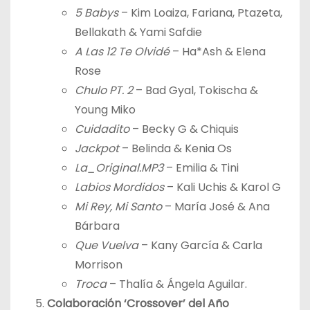
5 Babys
– Kim Loaiza, Fariana, Ptazeta,
Bellakath & Yami Safdie
A Las 12 Te Olvidé
– Ha*Ash & Elena
Rose
Chulo PT. 2
– Bad Gyal, Tokischa &
Young Miko
Cuidadito
– Becky G & Chiquis
Jackpot
– Belinda & Kenia Os
La_Original.MP3
– Emilia & Tini
Labios Mordidos
– Kali Uchis & Karol G
Mi Rey, Mi Santo
– María José & Ana
Bárbara
Que Vuelva
– Kany García & Carla
Morrison
Troca
– Thalía & Ángela Aguilar.
Colaboración ‘Crossover’ del Año