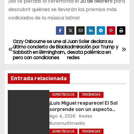
¡No te pierdas la ceremonia el
20 de febrero
para
descubrir quiénes se llevarán los premios más
codiciados de la música latina!
Ozzy Osbourne se une al
Juan Soler declara su
N
último concierto de Black
admiración por Trump y
Sabbath en Birmingham,
desata polémica en
a
pero con condiciones
redes
v
Entrada relacionada
e
g
ESPECTÁCULOS
TENDENCIAS
¡Luis Miguel reaparece! El Sol
a
sorprende con un aspecto
renovado tras rumores sobre
Ago 4, 2026
Redes
c
su salud
Buramultimedia
i
ESPECTÁCULOS
TENDENCIAS