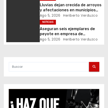
i
Lluvias dejan crecida de arroyos
ó
y afectaciones en municipios
del norte de Sonora
Ago 5, 2026
Heriberto Verduzco
n
NOTICIAS
Aseguran seis ejemplares de
d
peyote en empresa de
paquetería de Hermosillo
e
Ago 5, 2026
Heriberto Verduzco
e
n
t
r
a
d