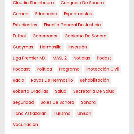
Claudia Sheinbaum
Congreso De Sonora
Crimen
Educación
Espectaculos
Estudiantes
Fiscalía General De Justicia
Futbol
Gobernador
Gobierno De Sonora
Guaymas
Hermosillo
Inversión
Liga Premier MX
MASL 2
Noticias
Podast
Podcast
Política
Programa
Protección Civil
Radio
Rayos De Hermosillo
Rehabilitación
Roberto Gradillas
Salud
Secretaría De Salud
Seguridad
Soles De Sonora
Sonora
Toño Astiazarán
Turismo
Unison
Vacunación