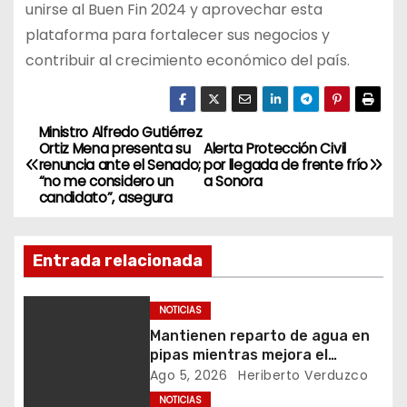
unirse al Buen Fin 2024 y aprovechar esta
plataforma para fortalecer sus negocios y
contribuir al crecimiento económico del país.
Ministro Alfredo Gutiérrez
N
Ortiz Mena presenta su
Alerta Protección Civil
renuncia ante el Senado;
por llegada de frente frío
a
“no me considero un
a Sonora
candidato”, asegura
v
e
Entrada relacionada
g
NOTICIAS
a
Mantienen reparto de agua en
pipas mientras mejora el
c
servicio en Hermosillo
Ago 5, 2026
Heriberto Verduzco
NOTICIAS