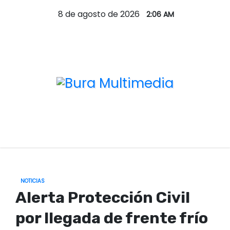
S
8 de agosto de 2026
2:06 AM
a
l
t
a
r
a
l
c
o
n
t
e
NOTICIAS
n
Alerta Protección Civil
i
por llegada de frente frío
d