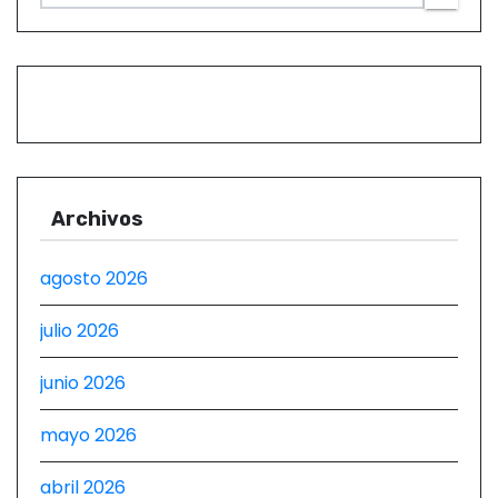
n
t
r
a
d
Archivos
a
s
agosto 2026
julio 2026
junio 2026
mayo 2026
abril 2026