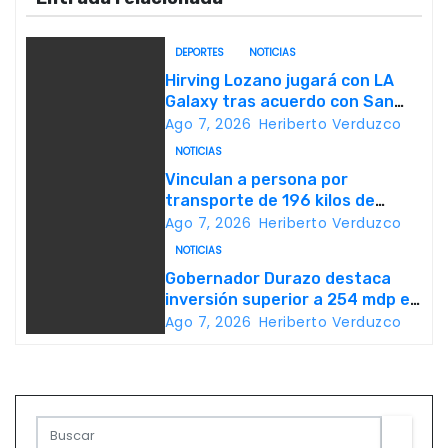
e
DEPORTES
NOTICIAS
g
Hirving Lozano jugará con LA
Galaxy tras acuerdo con San
a
Diego FC
Ago 7, 2026
Heriberto Verduzco
c
NOTICIAS
Vinculan a persona por
i
transporte de 196 kilos de
metanfetamina en Sonora
Ago 7, 2026
Heriberto Verduzco
ó
NOTICIAS
n
Gobernador Durazo destaca
inversión superior a 254 mdp en
d
acciones de vivienda
Ago 7, 2026
Heriberto Verduzco
e
e