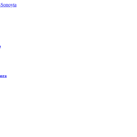
a-Sonoyta
o
nora