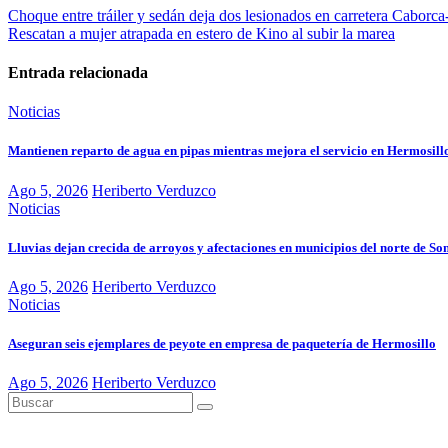
Choque entre tráiler y sedán deja dos lesionados en carretera Caborc
Rescatan a mujer atrapada en estero de Kino al subir la marea
Entrada relacionada
Noticias
Mantienen reparto de agua en pipas mientras mejora el servicio en Hermosill
Ago 5, 2026
Heriberto Verduzco
Noticias
Lluvias dejan crecida de arroyos y afectaciones en municipios del norte de So
Ago 5, 2026
Heriberto Verduzco
Noticias
Aseguran seis ejemplares de peyote en empresa de paquetería de Hermosillo
Ago 5, 2026
Heriberto Verduzco