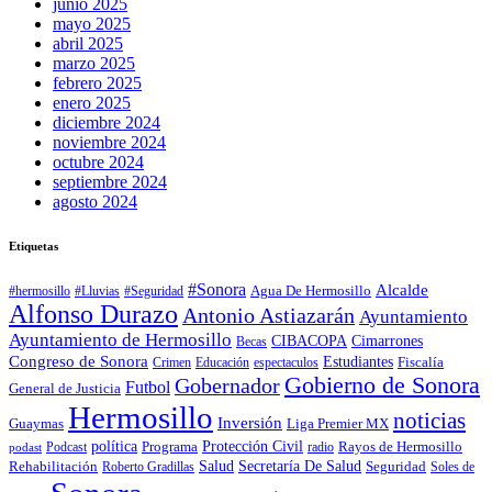
junio 2025
mayo 2025
abril 2025
marzo 2025
febrero 2025
enero 2025
diciembre 2024
noviembre 2024
octubre 2024
septiembre 2024
agosto 2024
Etiquetas
#Sonora
Alcalde
Agua De Hermosillo
#hermosillo
#Lluvias
#Seguridad
Alfonso Durazo
Antonio Astiazarán
Ayuntamiento
Ayuntamiento de Hermosillo
CIBACOPA
Cimarrones
Becas
Congreso de Sonora
Estudiantes
Fiscalía
espectaculos
Crimen
Educación
Gobierno de Sonora
Gobernador
Futbol
General de Justicia
Hermosillo
noticias
Inversión
Liga Premier MX
Guaymas
política
Programa
Protección Civil
Rayos de Hermosillo
radio
Podcast
podast
Salud
Secretaría De Salud
Rehabilitación
Roberto Gradillas
Seguridad
Soles de