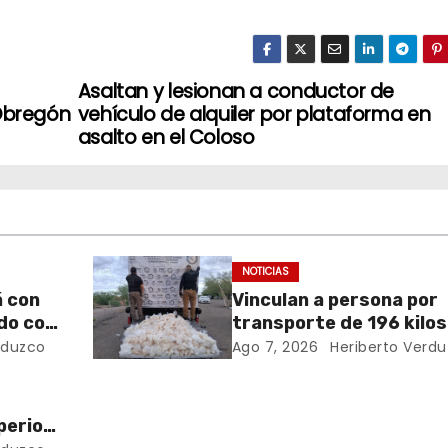
Asaltan y lesionan a conductor de
 Obregón
vehículo de alquiler por plataforma en
asalto en el Coloso
NOTICIAS
á con
Vinculan a persona por
do con
transporte de 196 kilos
metanfetamina en Son
rduzco
Ago 7, 2026
Heriberto Verd
perior