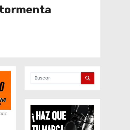
 tormenta
rado