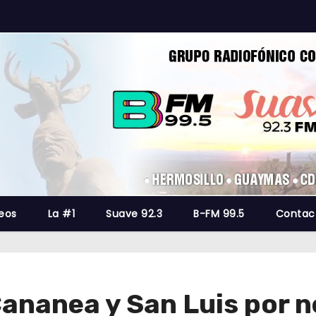
eos
La #1
Suave 92.3
B-FM 99.5
Contac
ananea y San Luis por n