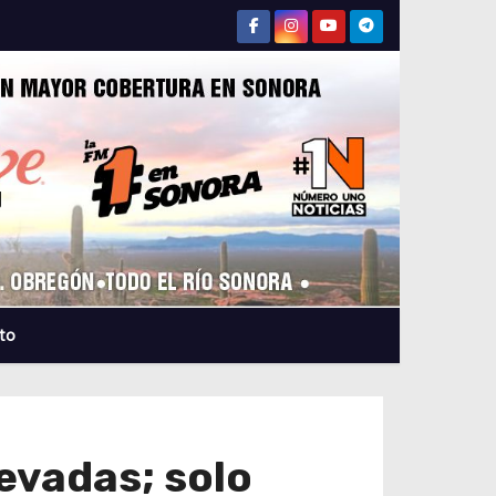
to
evadas; solo