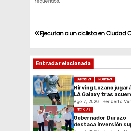
requeridos.
N
Ejecutan a un ciclista en Ciudad
a
v
Entrada relacionada
e
g
DEPORTES
NOTICIAS
Hirving Lozano jugar
a
LA Galaxy tras acuer
c
San Diego FC
Ago 7, 2026
Heriberto Ve
NOTICIAS
i
Gobernador Durazo
destaca inversión su
ó