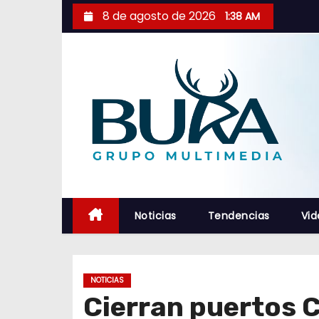
S
8 de agosto de 2026
1:38 AM
a
l
t
a
r
a
l
c
o
n
Noticias
Tendencias
Vid
t
e
n
NOTICIAS
i
Cierran puertos C
d