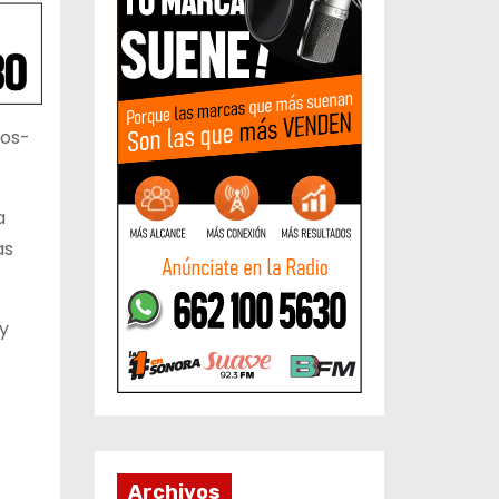
nos-
a
as
y
Archivos