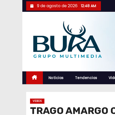
S
9 de agosto de 2026
12:48 AM
a
l
t
a
r
a
l
c
o
n
Noticias
Tendencias
Vid
t
e
n
VIDEOS
i
TRAGO AMARGO C
d