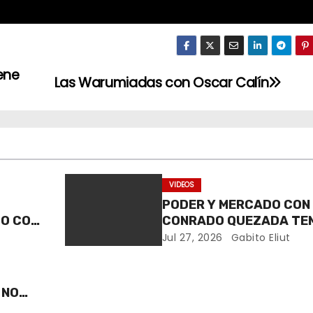
ene
Las Warumiadas con Oscar Calín
VIDEOS
PODER Y MERCADO CON
DO CON
CONRADO QUEZADA TE
RE
CAP 12
Jul 27, 2026
Gabito Eliut
 NO
ÓN DE