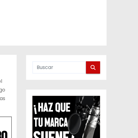
l
ago
las