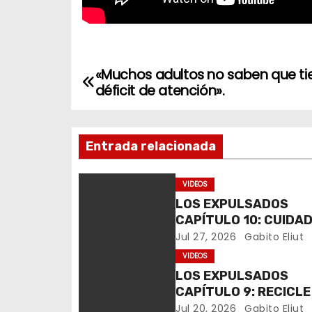
«Muchos adultos no saben que ti
N
déficit de atención».
a
v
Entrada relacionada
e
VIDEOS
g
LOS EXPULSADOS
CAPÍTULO 10: CUIDA
a
LAS ESTADÍSTICAS P
Jul 27, 2026
Gabito Eliut
c
ELECTORALES
VIDEOS
LOS EXPULSADOS
i
CAPÍTULO 9: RECICLE
HAY. ES RECUPERACI
Jul 20, 2026
Gabito Eliut