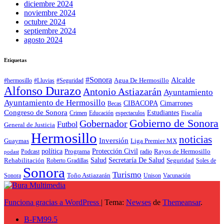
diciembre 2024
noviembre 2024
octubre 2024
septiembre 2024
agosto 2024
Etiquetas
#Sonora
Alcalde
Agua De Hermosillo
#hermosillo
#Lluvias
#Seguridad
Alfonso Durazo
Antonio Astiazarán
Ayuntamiento
Ayuntamiento de Hermosillo
CIBACOPA
Cimarrones
Becas
Congreso de Sonora
Estudiantes
Fiscalía
espectaculos
Crimen
Educación
Gobierno de Sonora
Gobernador
Futbol
General de Justicia
Hermosillo
noticias
Inversión
Liga Premier MX
Guaymas
política
Programa
Protección Civil
Rayos de Hermosillo
radio
Podcast
podast
Salud
Secretaría De Salud
Rehabilitación
Roberto Gradillas
Seguridad
Soles de
Sonora
Turismo
Toño Astiazarán
Unison
Vacunación
Sonora
Funciona gracias a WordPress
|
Tema:
Newses
de
Themeansar
.
B-FM99.5