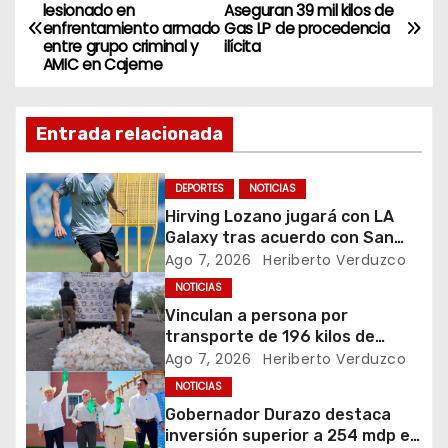
N
lesionado en
Aseguran 39 mil kilos de
enfrentamiento armado
Gas LP de procedencia
a
entre grupo criminal y
ilícita
AMIC en Cajeme
v
e
Entrada relacionada
g
DEPORTES
NOTICIAS
a
Hirving Lozano jugará con LA
Galaxy tras acuerdo con San
c
Diego FC
Ago 7, 2026
Heriberto Verduzco
i
NOTICIAS
Vinculan a persona por
ó
transporte de 196 kilos de
metanfetamina en Sonora
Ago 7, 2026
Heriberto Verduzco
n
NOTICIAS
Gobernador Durazo destaca
d
inversión superior a 254 mdp en