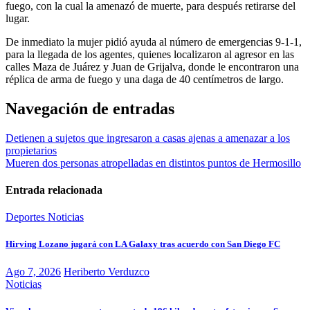
fuego, con la cual la amenazó de muerte, para después retirarse del
lugar.
De inmediato la mujer pidió ayuda al número de emergencias 9-1-1,
para la llegada de los agentes, quienes localizaron al agresor en las
calles Maza de Juárez y Juan de Grijalva, donde le encontraron una
réplica de arma de fuego y una daga de 40 centímetros de largo.
Navegación de entradas
Detienen a sujetos que ingresaron a casas ajenas a amenazar a los
propietarios
Mueren dos personas atropelladas en distintos puntos de Hermosillo
Entrada relacionada
Deportes
Noticias
Hirving Lozano jugará con LA Galaxy tras acuerdo con San Diego FC
Ago 7, 2026
Heriberto Verduzco
Noticias