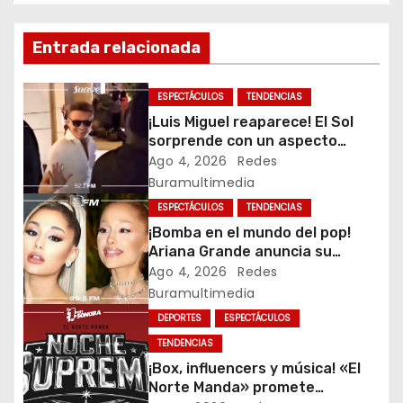
e
Entrada relacionada
g
a
ESPECTÁCULOS
TENDENCIAS
¡Luis Miguel reaparece! El Sol
c
sorprende con un aspecto
renovado tras rumores sobre
Ago 4, 2026
Redes
i
su salud
Buramultimedia
ó
ESPECTÁCULOS
TENDENCIAS
¡Bomba en el mundo del pop!
n
Ariana Grande anuncia su
retiro, tras la polémica por su
Ago 4, 2026
Redes
d
apariencia
Buramultimedia
DEPORTES
ESPECTÁCULOS
e
TENDENCIAS
e
¡Box, influencers y música! «El
Norte Manda» promete