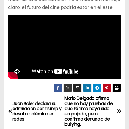
claro: el futuro del cine podría estar en el este.
Mario Delgado afirma
N
Juan Soler declara su
que no hay pruebas de
admiración por Trump y
que Fátima haya sido
a
desata polémica en
empujada, pero
redes
confirma denuncia de
v
bullying.