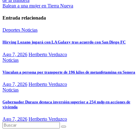
de la Bandera
Balean a una mujer en Tierra Nueva
Entrada relacionada
Deportes
Noticias
Hirving Lozano jugará con LA Galaxy tras acuerdo con San Diego FC
Ago 7, 2026
Heriberto Verduzco
Noticias
Vinculan a persona por transporte de 196 kilos de metanfetamina en Sonora
Ago 7, 2026
Heriberto Verduzco
Noticias
Gobernador Durazo destaca inversión superior a 254 mdp en acciones de
vivienda
Ago 7, 2026
Heriberto Verduzco