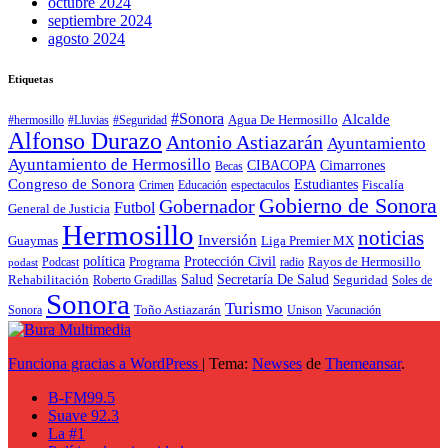
octubre 2024
septiembre 2024
agosto 2024
Etiquetas
#Sonora
Alcalde
Agua De Hermosillo
#hermosillo
#Lluvias
#Seguridad
Alfonso Durazo
Antonio Astiazarán
Ayuntamiento
Ayuntamiento de Hermosillo
CIBACOPA
Cimarrones
Becas
Congreso de Sonora
Estudiantes
Fiscalía
espectaculos
Crimen
Educación
Gobierno de Sonora
Gobernador
Futbol
General de Justicia
Hermosillo
noticias
Inversión
Liga Premier MX
Guaymas
política
Programa
Protección Civil
Rayos de Hermosillo
radio
Podcast
podast
Salud
Secretaría De Salud
Rehabilitación
Roberto Gradillas
Seguridad
Soles de
Sonora
Turismo
Toño Astiazarán
Unison
Vacunación
Sonora
Funciona gracias a WordPress
|
Tema:
Newses
de
Themeansar
.
B-FM99.5
Suave 92.3
La #1