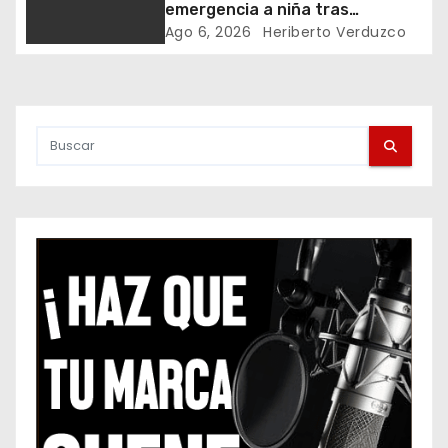
emergencia a niña tras
d
picadura de alacrán
Ago 6, 2026
Heriberto Verduzco
e
e
n
t
r
a
d
a
s