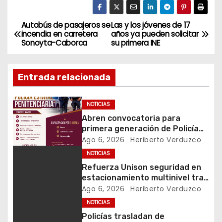
Autobús de pasajeros se
Las y los jóvenes de 17
N
incendia en carretera
años ya pueden solicitar
Sonoyta-Caborca
su primera INE
a
v
Entrada relacionada
e
NOTICIAS
g
Abren convocatoria para
primera generación de Policía
a
Estatal Penitenciaria
Ago 6, 2026
Heriberto Verduzco
c
NOTICIAS
Refuerza Unison seguridad en
i
estacionamiento multinivel tras
accidente en semestre pasado
Ago 6, 2026
Heriberto Verduzco
ó
NOTICIAS
n
Policías trasladan de