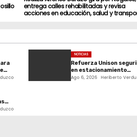
sillo
entrega calles rehabilitadas y revisa
acciones en educación, salud y transpo
NOTICIAS
para
Refuerza Unison segur
de
en estacionamiento
multinivel tras acciden
rduzco
Ago 6, 2026
Heriberto Verd
en semestre pasado
as
rduzco