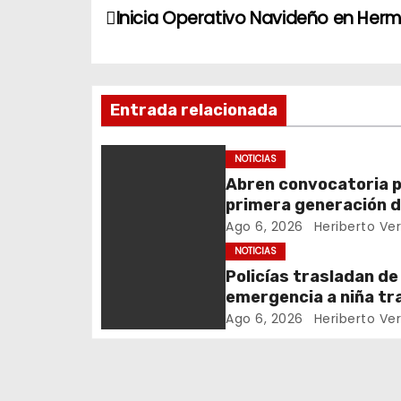
N
Inicia Operativo Navideño en Hermo
a
v
Entrada relacionada
e
g
NOTICIAS
Abren convocatoria 
a
primera generación 
c
Policía Estatal
Ago 6, 2026
Heriberto Ve
Penitenciaria
NOTICIAS
i
Policías trasladan de
emergencia a niña tr
ó
picadura de alacrán
Ago 6, 2026
Heriberto Ve
n
d