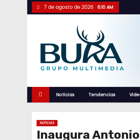
S
7 de agosto de 2026
6:10 AM
a
l
t
a
r
a
l
c
o
n
Noticias
Tendencias
Vide
t
e
n
NOTICIAS
i
Inaugura Antonio 
d