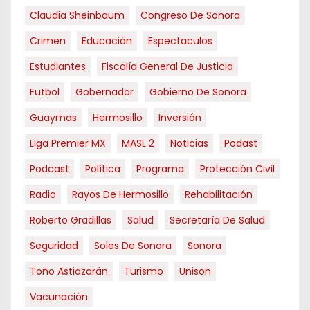
Claudia Sheinbaum
Congreso De Sonora
Crimen
Educación
Espectaculos
Estudiantes
Fiscalía General De Justicia
Futbol
Gobernador
Gobierno De Sonora
Guaymas
Hermosillo
Inversión
Liga Premier MX
MASL 2
Noticias
Podast
Podcast
Política
Programa
Protección Civil
Radio
Rayos De Hermosillo
Rehabilitación
Roberto Gradillas
Salud
Secretaría De Salud
Seguridad
Soles De Sonora
Sonora
Toño Astiazarán
Turismo
Unison
Vacunación