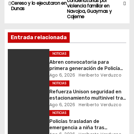
condenatorias por
a
Cereso y lo ejecutaron en
violencia familiar en
Dunas
Navojoa, Guaymas y
v
Cajeme
e
Entrada relacionada
g
a
NOTICIAS
Abren convocatoria para
c
primera generación de Policía
Estatal Penitenciaria
Ago 6, 2026
Heriberto Verduzco
i
NOTICIAS
ó
Refuerza Unison seguridad en
estacionamiento multinivel tras
n
accidente en semestre pasado
Ago 6, 2026
Heriberto Verduzco
NOTICIAS
d
Policías trasladan de
emergencia a niña tras
e
picadura de alacrán