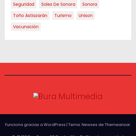
Seguridad
Soles De Sonora
Sonora
Toño Astiazarán
Turismo
Unison
Vacunación
Funciona gracias a WordPress
|
Tema:
Newses
de
Themeansar
.