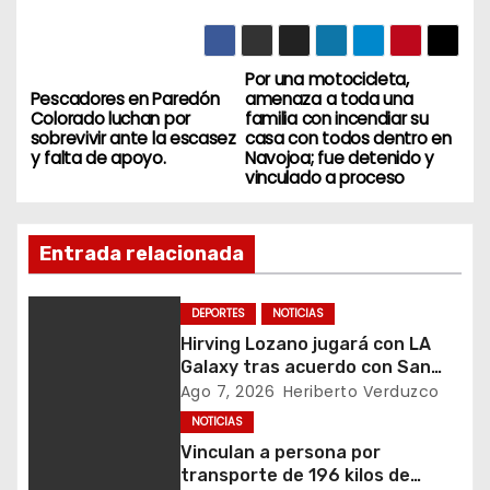
Por una motocicleta,
N
Pescadores en Paredón
amenaza a toda una
Colorado luchan por
familia con incendiar su
a
sobrevivir ante la escasez
casa con todos dentro en
y falta de apoyo.
Navojoa; fue detenido y
v
vinculado a proceso
e
Entrada relacionada
g
a
DEPORTES
NOTICIAS
Hirving Lozano jugará con LA
c
Galaxy tras acuerdo con San
Diego FC
Ago 7, 2026
Heriberto Verduzco
i
NOTICIAS
ó
Vinculan a persona por
transporte de 196 kilos de