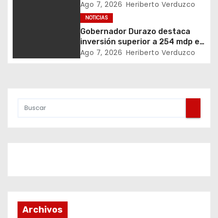
n
metanfetamina en Sonora
Ago 7, 2026
Heriberto Verduzco
NOTICIAS
d
Gobernador Durazo destaca
inversión superior a 254 mdp en
e
acciones de vivienda
Ago 7, 2026
Heriberto Verduzco
e
n
t
r
a
d
a
s
Archivos