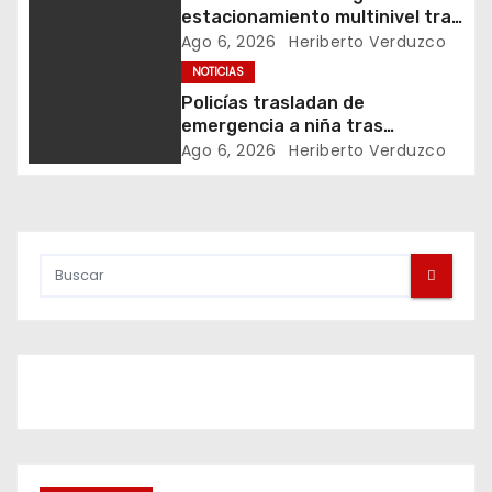
estacionamiento multinivel tras
ó
accidente en semestre pasado
Ago 6, 2026
Heriberto Verduzco
NOTICIAS
n
Policías trasladan de
d
emergencia a niña tras
picadura de alacrán
Ago 6, 2026
Heriberto Verduzco
e
e
n
t
r
a
d