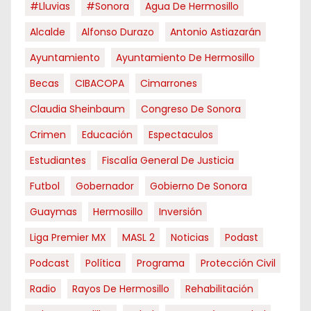
#Lluvias
#Sonora
Agua De Hermosillo
Alcalde
Alfonso Durazo
Antonio Astiazarán
Ayuntamiento
Ayuntamiento De Hermosillo
Becas
CIBACOPA
Cimarrones
Claudia Sheinbaum
Congreso De Sonora
Crimen
Educación
Espectaculos
Estudiantes
Fiscalía General De Justicia
Futbol
Gobernador
Gobierno De Sonora
Guaymas
Hermosillo
Inversión
Liga Premier MX
MASL 2
Noticias
Podast
Podcast
Política
Programa
Protección Civil
Radio
Rayos De Hermosillo
Rehabilitación