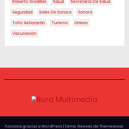
Roberto Gradillas
Salud
Secretaría De Salud
Seguridad
Soles De Sonora
Sonora
Toño Astiazarán
Turismo
Unison
Vacunación
Funciona gracias a WordPress
|
Tema:
Newses
de
Themeansar
.