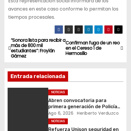
Esta representación social informará de los
avances en este caso conforme lo permitan los
tiempos procesales.
“Sonora lista para recibir a
N
Confirman fuga de un reo
más de 800 mil
en el Cereso 1 de
estudiantes”: Froylán
a
Hermosillo
Gámez
v
Entrada relacionada
e
g
NOTICIAS
Abren convocatoria para
a
primera generación de Policía
Estatal Penitenciaria
Ago 6, 2026
Heriberto Verduzco
c
NOTICIAS
i
Refuerza Unison seguridad en