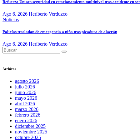
Refuerza Unison seguridad en estacionamiento multinivel tras accidente en s
Ago 6, 2026
Heriberto Verduzco
Noticias
Policías trasladan de emergencia a niña tras picadura de alacrán
Ago 6, 2026
Heriberto Verduzco
Archivos
agosto 2026
julio 2026
junio 2026
mayo 2026
abril 2026
marzo 2026
febrero 2026
enero 2026
diciembre 2025
noviembre 2025
octubre 2025