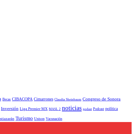
o
CIBACOPA
Congreso de Sonora
Cimarrones
Becas
Claudia Sheinbaum
noticias
Inversión
política
Liga Premier MX
Podcast
MASL 2
podast
Turismo
stiazarán
Unison
Vacunación