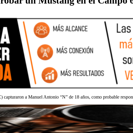
r robar un Mustang en el Campo 
) capturaron a Manuel Antonio “N” de 18 años, como probable responsab