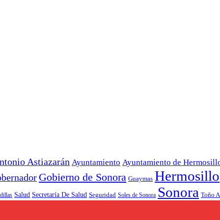
ntonio Astiazarán
Ayuntamiento
Ayuntamiento de Hermosill
Hermosillo
Gobierno de Sonora
bernador
Guaymas
Sonora
Salud
Secretaría De Salud
Toño A
dillas
Seguridad
Soles de Sonora