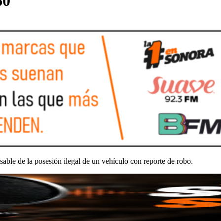
60
le de la posesión ilegal de un vehículo con reporte de robo.