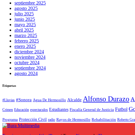
septiembre 2025
agosto 2025
julio 2025
junio 2025
mayo 2025
abril 2025
marzo 2025
febrero 2025
enero 2025
diciembre 2024
noviembre 2024
octubre 2024
septiembre 2024
agosto 2024
Etiquetas
Alfonso Durazo
A
Alcalde
#Sonora
Agua De Hermosillo
#Lluvias
Go
Futbol
Estudiantes
Fiscalía General de Justicia
espectaculos
Crimen
Educación
Programa
Protección Civil
Rayos de Hermosillo
Rehabilitación
radio
Roberto Gra