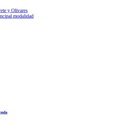
rete y Olivares
incipal modalidad
ienda