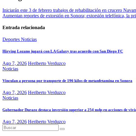
Iniciarán este 3 de febrero trabajos de rehabilitación en crucero Navar
Aumentan reportes de extorsión en Sonora; extorsión telefónica, la pr
Entrada relacionada
Deportes
Noticias
Hirving Lozano jugará con LA Galaxy tras acuerdo con San Diego FC
Ago 7, 2026
Heriberto Verduzco
Noticias
Vinculan a persona por transporte de 196 kilos de metanfetamina en Sonora
Ago 7, 2026
Heriberto Verduzco
Noticias
Gobernador Durazo destaca inversión superior a 254 mdp en acciones de viv
Ago 7, 2026
Heriberto Verduzco