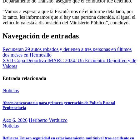
Departamento de Tránsito, aseguró que el conductor fue detenido.
“Vamos a esperar a que la Fiscalía nos dé el informe detallado, por
lo tanto, les informamos que sí hay una persona detenida, al igual el
vehículo ya está a disposición del Ministerio Público”, concluyó.
Navegación de entradas
Recuperan 29 autos robados y detienen a tres personas en últimos
dos meses en Hermosillo
XVII Copa Deportiva IMARC 2024: Un Encuentro Deportivo y de
Valores
Entrada relacionada
Noticias
Abren convocatoria para primera generación de Policía Estatal
Penitenciaria
Ago 6, 2026
Heriberto Verduzco
Noticias
Refuerza Unison seguridad en estacionamiento multinivel tras accidente en