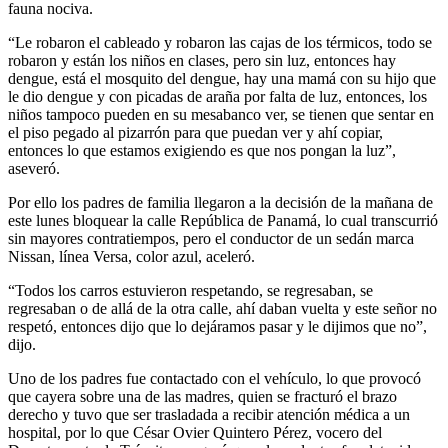
fauna nociva.
“Le robaron el cableado y robaron las cajas de los térmicos, todo se
robaron y están los niños en clases, pero sin luz, entonces hay
dengue, está el mosquito del dengue, hay una mamá con su hijo que
le dio dengue y con picadas de araña por falta de luz, entonces, los
niños tampoco pueden en su mesabanco ver, se tienen que sentar en
el piso pegado al pizarrón para que puedan ver y ahí copiar,
entonces lo que estamos exigiendo es que nos pongan la luz”,
aseveró.
Por ello los padres de familia llegaron a la decisión de la mañana de
este lunes bloquear la calle República de Panamá, lo cual transcurrió
sin mayores contratiempos, pero el conductor de un sedán marca
Nissan, línea Versa, color azul, aceleró.
“Todos los carros estuvieron respetando, se regresaban, se
regresaban o de allá de la otra calle, ahí daban vuelta y este señor no
respetó, entonces dijo que lo dejáramos pasar y le dijimos que no”,
dijo.
Uno de los padres fue contactado con el vehículo, lo que provocó
que cayera sobre una de las madres, quien se fracturó el brazo
derecho y tuvo que ser trasladada a recibir atención médica a un
hospital, por lo que César Ovier Quintero Pérez, vocero del