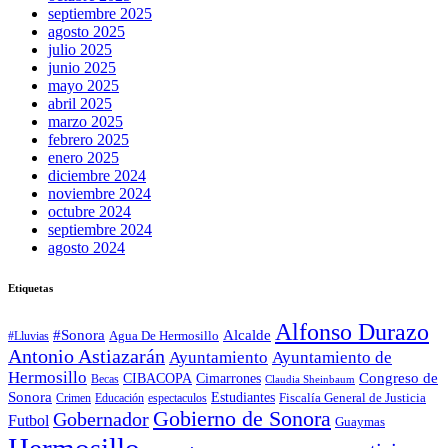
septiembre 2025
agosto 2025
julio 2025
junio 2025
mayo 2025
abril 2025
marzo 2025
febrero 2025
enero 2025
diciembre 2024
noviembre 2024
octubre 2024
septiembre 2024
agosto 2024
Etiquetas
Alfonso Durazo
Alcalde
#Sonora
Agua De Hermosillo
#Lluvias
Antonio Astiazarán
Ayuntamiento
Ayuntamiento de
Hermosillo
CIBACOPA
Congreso de
Cimarrones
Becas
Claudia Sheinbaum
Sonora
Estudiantes
Fiscalía General de Justicia
espectaculos
Crimen
Educación
Gobierno de Sonora
Gobernador
Futbol
Guaymas