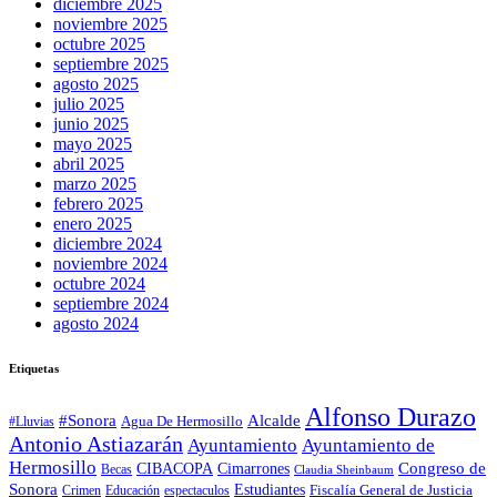
diciembre 2025
noviembre 2025
octubre 2025
septiembre 2025
agosto 2025
julio 2025
junio 2025
mayo 2025
abril 2025
marzo 2025
febrero 2025
enero 2025
diciembre 2024
noviembre 2024
octubre 2024
septiembre 2024
agosto 2024
Etiquetas
Alfonso Durazo
Alcalde
#Sonora
Agua De Hermosillo
#Lluvias
Antonio Astiazarán
Ayuntamiento
Ayuntamiento de
Hermosillo
CIBACOPA
Congreso de
Cimarrones
Becas
Claudia Sheinbaum
Sonora
Estudiantes
Fiscalía General de Justicia
espectaculos
Crimen
Educación