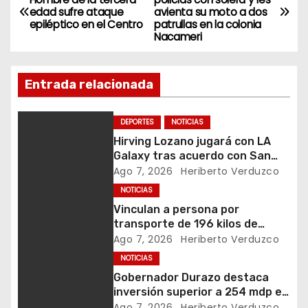
edad sufre ataque
avienta su moto a dos
a
epiléptico en el Centro
patrullas en la colonia
Nacameri
v
e
Entrada relacionada
g
DEPORTES
NOTICIAS
a
Hirving Lozano jugará con LA
Galaxy tras acuerdo con San
c
Diego FC
Ago 7, 2026
Heriberto Verduzco
i
NOTICIAS
Vinculan a persona por
ó
transporte de 196 kilos de
metanfetamina en Sonora
Ago 7, 2026
Heriberto Verduzco
n
NOTICIAS
Gobernador Durazo destaca
d
inversión superior a 254 mdp en
acciones de vivienda
Ago 7, 2026
Heriberto Verduzco