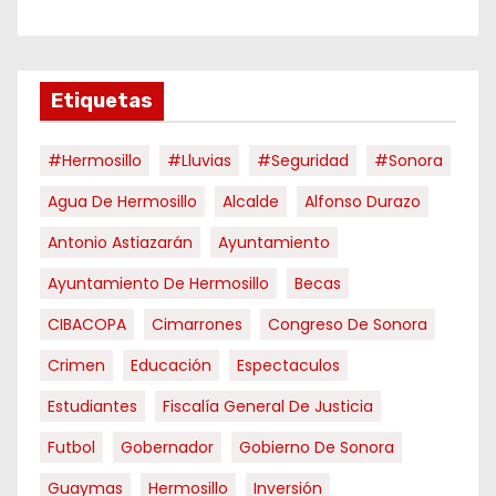
Etiquetas
#hermosillo
#Lluvias
#Seguridad
#Sonora
Agua De Hermosillo
Alcalde
Alfonso Durazo
Antonio Astiazarán
Ayuntamiento
Ayuntamiento De Hermosillo
Becas
CIBACOPA
Cimarrones
Congreso De Sonora
Crimen
Educación
Espectaculos
Estudiantes
Fiscalía General De Justicia
Futbol
Gobernador
Gobierno De Sonora
Guaymas
Hermosillo
Inversión