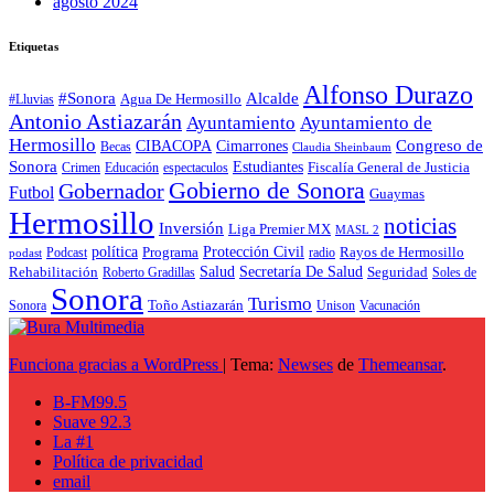
agosto 2024
Etiquetas
Alfonso Durazo
Alcalde
#Sonora
Agua De Hermosillo
#Lluvias
Antonio Astiazarán
Ayuntamiento
Ayuntamiento de
Hermosillo
CIBACOPA
Congreso de
Cimarrones
Becas
Claudia Sheinbaum
Sonora
Estudiantes
Fiscalía General de Justicia
espectaculos
Crimen
Educación
Gobierno de Sonora
Gobernador
Futbol
Guaymas
Hermosillo
noticias
Inversión
Liga Premier MX
MASL 2
política
Programa
Protección Civil
Rayos de Hermosillo
radio
Podcast
podast
Salud
Secretaría De Salud
Rehabilitación
Roberto Gradillas
Seguridad
Soles de
Sonora
Turismo
Toño Astiazarán
Unison
Vacunación
Sonora
Funciona gracias a WordPress
|
Tema:
Newses
de
Themeansar
.
B-FM99.5
Suave 92.3
La #1
Política de privacidad
email