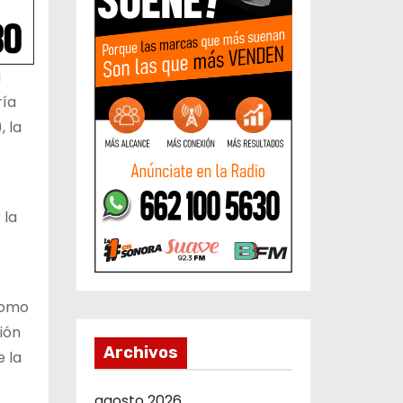
a
ría
 la
 la
como
ión
Archivos
e la
agosto 2026