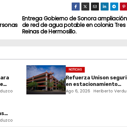
Entrega Gobierno de Sonora ampliación
rsonas
de red de agua potable en colonia Tres
Reinas de Hermosillo.
NOTICIAS
para
Refuerza Unison segur
de
en estacionamiento
multinivel tras acciden
rduzco
Ago 6, 2026
Heriberto Verd
en semestre pasado
as
rduzco