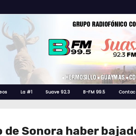
eos
La #1
Suave 92.3
B-FM 99.5
Contac
 de Sonora haber bajad