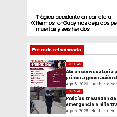
Trágico accidente en carretera
N
Hermosillo-Guaymas deja dos pe
a
muertas y seis heridos
v
Entrada relacionada
e
g
NOTICIAS
Abren convocatoria 
a
primera generación 
c
Policía Estatal
Ago 6, 2026
Heriberto Ve
Penitenciaria
NOTICIAS
i
Policías trasladan de
emergencia a niña tr
ó
picadura de alacrán
Ago 6, 2026
Heriberto Ve