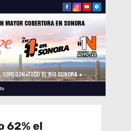
to
o 62% el