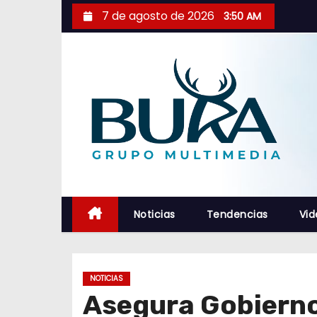
S
7 de agosto de 2026
3:50 AM
a
l
t
a
r
a
l
c
o
n
Noticias
Tendencias
Vid
t
e
n
NOTICIAS
i
Asegura Gobierno
d