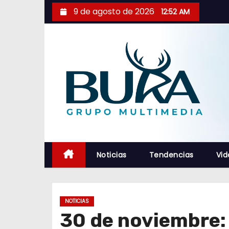
S
9 de agosto de 2026
12:52 AM
a
l
t
a
r
a
l
c
o
n
Noticias
Tendencias
Vid
t
e
n
NOTICIAS
i
30 de noviembre: 
d