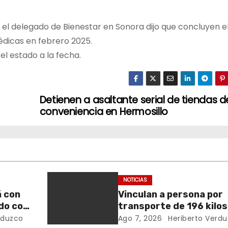
 el delegado de Bienestar en Sonora dijo que concluyen el
édicas en febrero 2025.
l estado a la fecha.
Detienen a asaltante serial de tiendas d
conveniencia en Hermosillo
NOTICIAS
á con
Vinculan a persona por
do con
transporte de 196 kilos
metanfetamina en Son
rduzco
Ago 7, 2026
Heriberto Verd