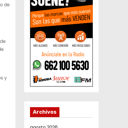
ro de
 de
de
os y
Archivos
agosto 2026