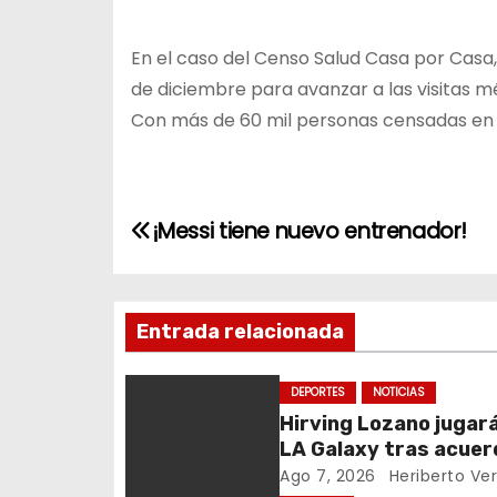
En el caso del Censo Salud Casa por Casa,
de diciembre para avanzar a las visitas m
Con más de 60 mil personas censadas en e
N
¡Messi tiene nuevo entrenador!
a
v
Entrada relacionada
e
DEPORTES
NOTICIAS
g
Hirving Lozano jugar
LA Galaxy tras acuer
a
San Diego FC
Ago 7, 2026
Heriberto Ve