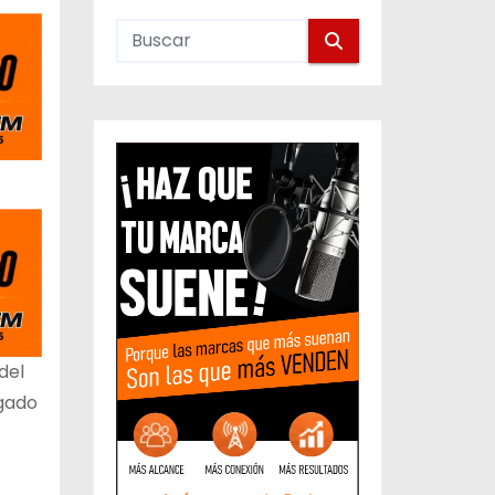
del
egado