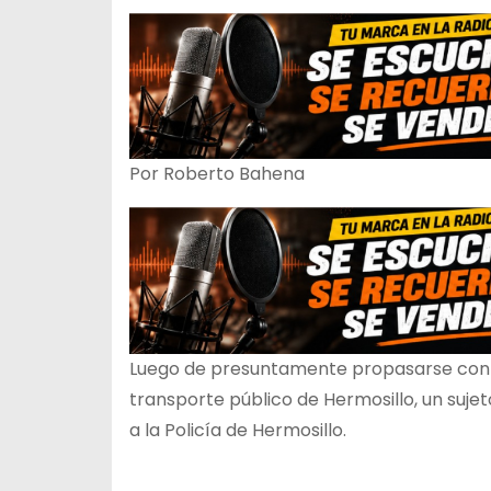
o
Por Roberto Bahena
Luego de presuntamente propasarse con 
transporte público de Hermosillo, un suje
a la Policía de Hermosillo.