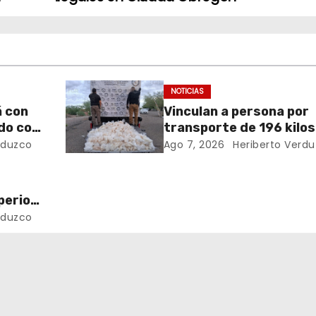
NOTICIAS
á con
Vinculan a persona por
do con
transporte de 196 kilos
metanfetamina en Son
rduzco
Ago 7, 2026
Heriberto Verd
perior
es de
rduzco