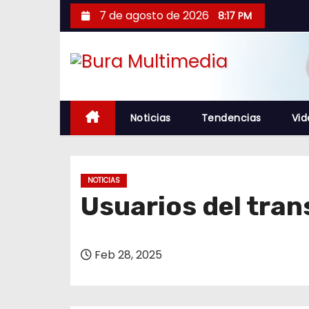
S
7 de agosto de 2026
8:17 PM
a
l
t
a
r
Noticias
Tendencias
Vid
a
l
c
o
NOTICIAS
Usuarios del tra
n
t
e
Feb 28, 2025
n
i
d