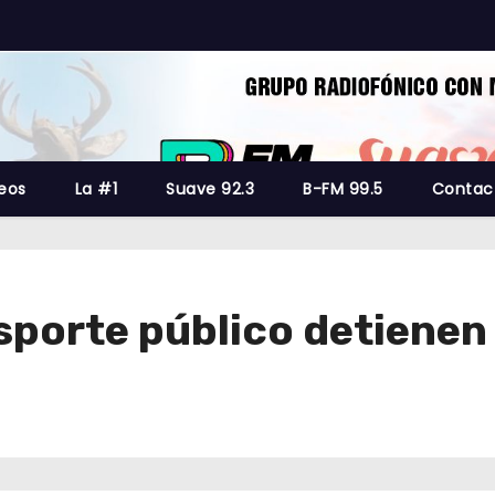
eos
La #1
Suave 92.3
B-FM 99.5
Contac
nsporte público detienen