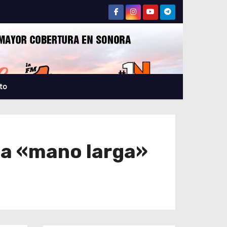
to
 a «mano larga»