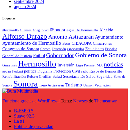
septiembre 2024
agosto 2024
Etiquetas
#Sonora
Alcalde
Agua De Hermosillo
#hermosillo
#Lluvias
#Seguridad
Alfonso Durazo
Antonio Astiazarán
Ayuntamiento
Ayuntamiento de Hermosillo
CIBACOPA
Cimarrones
Becas
Congreso de Sonora
Estudiantes
Fiscalía
espectaculos
Crimen
Educación
Gobierno de Sonora
Gobernador
Futbol
General de Justicia
Hermosillo
noticias
Inversión
Liga Premier MX
Guaymas
política
Programa
Protección Civil
Rayos de Hermosillo
radio
Podcast
podast
Salud
Secretaría De Salud
Rehabilitación
Roberto Gradillas
Seguridad
Soles de
Sonora
Turismo
Toño Astiazarán
Unison
Vacunación
Sonora
Funciona gracias a WordPress
|
Tema:
Newses
de
Themeansar
.
B-FM99.5
Suave 92.3
La #1
Política de privacidad