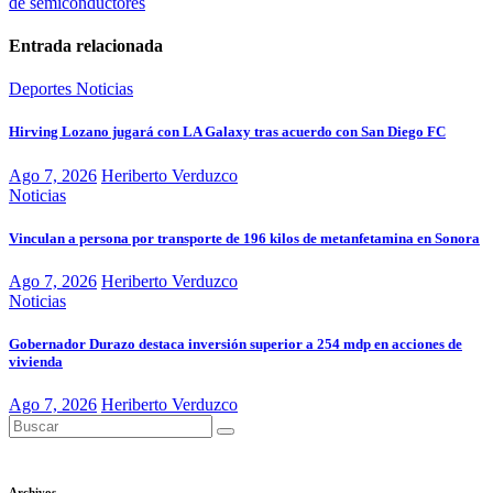
de semiconductores
Entrada relacionada
Deportes
Noticias
Hirving Lozano jugará con LA Galaxy tras acuerdo con San Diego FC
Ago 7, 2026
Heriberto Verduzco
Noticias
Vinculan a persona por transporte de 196 kilos de metanfetamina en Sonora
Ago 7, 2026
Heriberto Verduzco
Noticias
Gobernador Durazo destaca inversión superior a 254 mdp en acciones de
vivienda
Ago 7, 2026
Heriberto Verduzco
Archivos