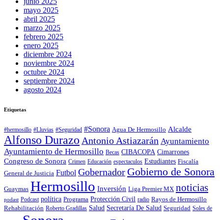
junio 2025
mayo 2025
abril 2025
marzo 2025
febrero 2025
enero 2025
diciembre 2024
noviembre 2024
octubre 2024
septiembre 2024
agosto 2024
Etiquetas
#Sonora
Alcalde
Agua De Hermosillo
#hermosillo
#Lluvias
#Seguridad
Alfonso Durazo
Antonio Astiazarán
Ayuntamiento
Ayuntamiento de Hermosillo
CIBACOPA
Cimarrones
Becas
Congreso de Sonora
Estudiantes
Fiscalía
espectaculos
Crimen
Educación
Gobierno de Sonora
Gobernador
Futbol
General de Justicia
Hermosillo
noticias
Inversión
Liga Premier MX
Guaymas
política
Programa
Protección Civil
Rayos de Hermosillo
radio
Podcast
podast
Salud
Secretaría De Salud
Rehabilitación
Roberto Gradillas
Seguridad
Soles de