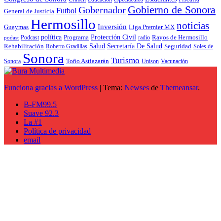
Gobierno de Sonora
Gobernador
Futbol
General de Justicia
Hermosillo
noticias
Inversión
Liga Premier MX
Guaymas
política
Programa
Protección Civil
Rayos de Hermosillo
radio
Podcast
podast
Salud
Secretaría De Salud
Rehabilitación
Roberto Gradillas
Seguridad
Soles de
Sonora
Turismo
Toño Astiazarán
Unison
Vacunación
Sonora
Funciona gracias a WordPress
|
Tema:
Newses
de
Themeansar
.
B-FM99.5
Suave 92.3
La #1
Política de privacidad
email