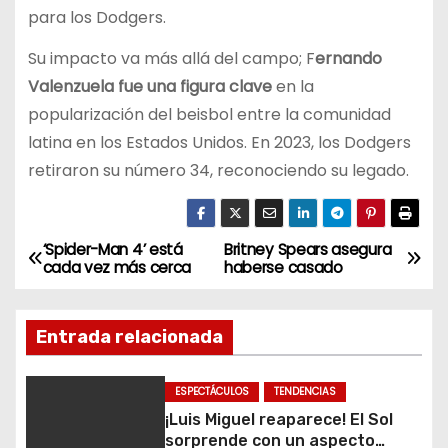
para los Dodgers.
Su impacto va más allá del campo; F
ernando
Valenzuela fue una figura clave
en la
popularización del beisbol entre la comunidad
latina en los Estados Unidos. En 2023, los Dodgers
retiraron su número 34, reconociendo su legado.
‘Spider-Man 4’ está
Britney Spears asegura
N
cada vez más cerca
haberse casado
a
Entrada relacionada
v
e
ESPECTÁCULOS
TENDENCIAS
¡Luis Miguel reaparece! El Sol
g
sorprende con un aspecto