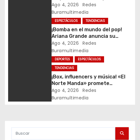
renovado tras rumores sobre
a
Ago 4, 2026
Redes
su salud
Buramultimedia
c
ESPECTÁCULOS
TENDENCIAS
¡Bomba en el mundo del pop!
i
Ariana Grande anuncia su
retiro, tras la polémica por su
Ago 4, 2026
Redes
ó
apariencia
Buramultimedia
n
DEPORTES
ESPECTÁCULOS
TENDENCIAS
d
¡Box, influencers y música! «El
e
Norte Manda» promete
encender Hermosillo con una
Ago 4, 2026
Redes
e
Noche Suprema
Buramultimedia
n
t
r