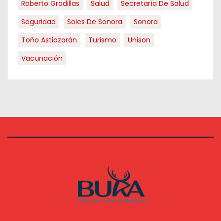
Roberto Gradillas
Salud
Secretaría De Salud
Seguridad
Soles De Sonora
Sonora
Toño Astiazarán
Turismo
Unison
Vacunación