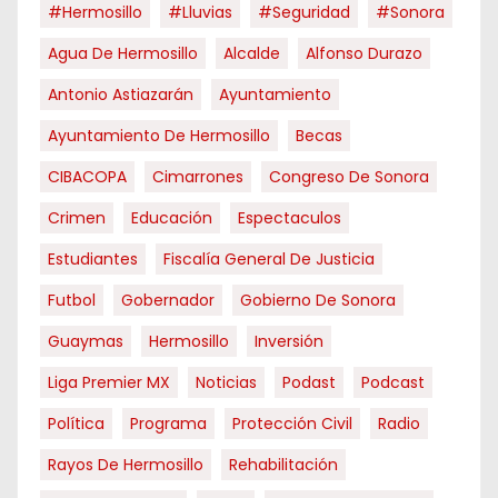
#hermosillo
#Lluvias
#Seguridad
#Sonora
Agua De Hermosillo
Alcalde
Alfonso Durazo
Antonio Astiazarán
Ayuntamiento
Ayuntamiento De Hermosillo
Becas
CIBACOPA
Cimarrones
Congreso De Sonora
Crimen
Educación
Espectaculos
Estudiantes
Fiscalía General De Justicia
Futbol
Gobernador
Gobierno De Sonora
Guaymas
Hermosillo
Inversión
Liga Premier MX
Noticias
Podast
Podcast
Política
Programa
Protección Civil
Radio
Rayos De Hermosillo
Rehabilitación