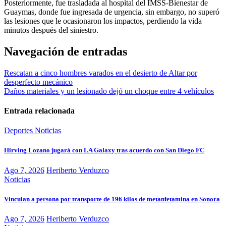
Posteriormente, fue trasladada al hospital del IMSS-Bienestar de
Guaymas, donde fue ingresada de urgencia, sin embargo, no superó
las lesiones que le ocasionaron los impactos, perdiendo la vida
minutos después del siniestro.
Navegación de entradas
Rescatan a cinco hombres varados en el desierto de Altar por
desperfecto mecánico
Daños materiales y un lesionado dejó un choque entre 4 vehículos
Entrada relacionada
Deportes
Noticias
Hirving Lozano jugará con LA Galaxy tras acuerdo con San Diego FC
Ago 7, 2026
Heriberto Verduzco
Noticias
Vinculan a persona por transporte de 196 kilos de metanfetamina en Sonora
Ago 7, 2026
Heriberto Verduzco