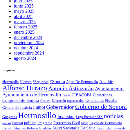
julio 2025
junio 2025
mayo 2025
abril 2025
marzo 2025
febrero 2025
enero 2025
diciembre 2024
noviembre 2024
octubre 2024
septiembre 2024
agosto 2024
Etiquetas
#Sonora
Alcalde
Agua De Hermosillo
#hermosillo
#Lluvias
#Seguridad
Alfonso Durazo
Antonio Astiazarán
Ayuntamiento
Ayuntamiento de Hermosillo
CIBACOPA
Cimarrones
Becas
Congreso de Sonora
Estudiantes
Fiscalía
espectaculos
Crimen
Educación
Gobierno de Sonora
Gobernador
Futbol
General de Justicia
Hermosillo
noticias
Inversión
Liga Premier MX
Guaymas
política
Programa
Protección Civil
Rayos de Hermosillo
radio
Podcast
podast
Salud
Secretaría De Salud
Rehabilitación
Roberto Gradillas
Seguridad
Soles de