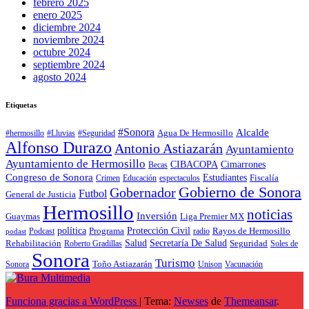
febrero 2025
enero 2025
diciembre 2024
noviembre 2024
octubre 2024
septiembre 2024
agosto 2024
Etiquetas
#Sonora
Alcalde
Agua De Hermosillo
#hermosillo
#Lluvias
#Seguridad
Alfonso Durazo
Antonio Astiazarán
Ayuntamiento
Ayuntamiento de Hermosillo
CIBACOPA
Cimarrones
Becas
Congreso de Sonora
Estudiantes
Fiscalía
espectaculos
Crimen
Educación
Gobierno de Sonora
Gobernador
Futbol
General de Justicia
Hermosillo
noticias
Inversión
Liga Premier MX
Guaymas
política
Programa
Protección Civil
Rayos de Hermosillo
radio
Podcast
podast
Salud
Secretaría De Salud
Rehabilitación
Roberto Gradillas
Seguridad
Soles de
Sonora
Turismo
Toño Astiazarán
Unison
Vacunación
Sonora
Funciona gracias a WordPress
|
Tema:
Newses
de
Themeansar
.