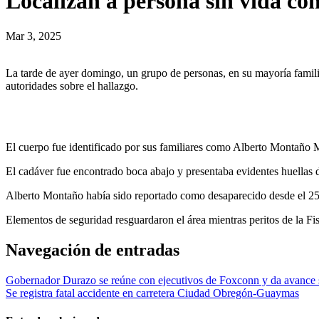
Localizan a persona sin vida co
Mar 3, 2025
La tarde de ayer domingo, un grupo de personas, en su mayoría familia
autoridades sobre el hallazgo.
El cuerpo fue identificado por sus familiares como Alberto Montaño 
El cadáver fue encontrado boca abajo y presentaba evidentes huellas d
Alberto Montaño había sido reportado como desaparecido desde el 25
Elementos de seguridad resguardaron el área mientras peritos de la Fis
Navegación de entradas
Gobernador Durazo se reúne con ejecutivos de Foxconn y da avance 
Se registra fatal accidente en carretera Ciudad Obregón-Guaymas