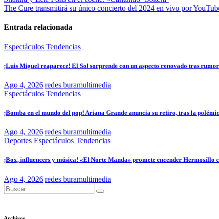
The Cure transmitirá su único concierto del 2024 en vivo por YouTub
Entrada relacionada
Espectáculos
Tendencias
¡Luis Miguel reaparece! El Sol sorprende con un aspecto renovado tras rumor
Ago 4, 2026
redes buramultimedia
Espectáculos
Tendencias
¡Bomba en el mundo del pop! Ariana Grande anuncia su retiro, tras la polémic
Ago 4, 2026
redes buramultimedia
Deportes
Espectáculos
Tendencias
¡Box, influencers y música! «El Norte Manda» promete encender Hermosillo
Ago 4, 2026
redes buramultimedia
Archivos