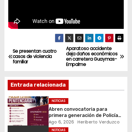
Aparatoso accidente
N
Se presentan cuatro
deja daños económicos
casos de violencia
en carretera Guaymas-
a
familiar
Empalme
v
Entrada relacionada
e
g
NOTICIAS
Abren convocatoria para
a
primera generación de Policía
Estatal Penitenciaria
Ago 6, 2026
Heriberto Verduzco
c
NOTICIAS