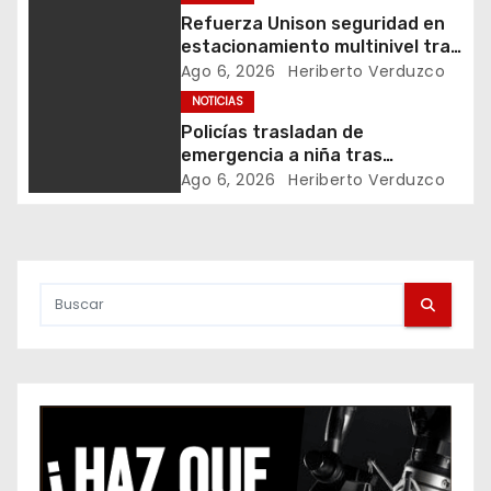
i
Refuerza Unison seguridad en
estacionamiento multinivel tras
ó
accidente en semestre pasado
Ago 6, 2026
Heriberto Verduzco
NOTICIAS
n
Policías trasladan de
d
emergencia a niña tras
picadura de alacrán
Ago 6, 2026
Heriberto Verduzco
e
e
n
t
r
a
d