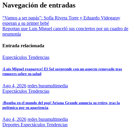
Navegación de entradas
“Vamos a ser papás”: Sofía Rivera Torre y Eduardo Videgaray
esperan a su primer bebé
Reportan que Luis Miguel canceló sus conciertos por un cuadro de
neumonía
Entrada relacionada
Espectáculos
Tendencias
¡Luis Miguel reaparece! El Sol sorprende con un aspecto renovado tras
rumores sobre su salud
Ago 4, 2026
redes buramultimedia
Espectáculos
Tendencias
¡Bomba en el mundo del pop! Ariana Grande anuncia su retiro, tras la
polémica por su apariencia
Ago 4, 2026
redes buramultimedia
Deportes
Espectáculos
Tendencias