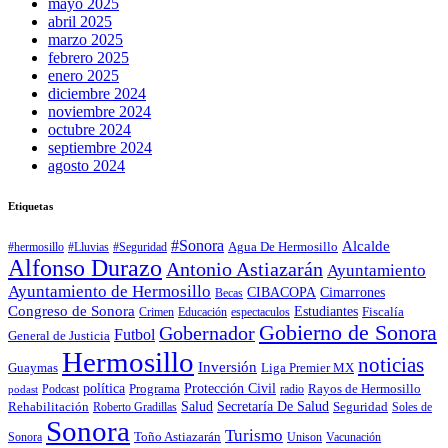
mayo 2025
abril 2025
marzo 2025
febrero 2025
enero 2025
diciembre 2024
noviembre 2024
octubre 2024
septiembre 2024
agosto 2024
Etiquetas
#Sonora
Alcalde
Agua De Hermosillo
#hermosillo
#Lluvias
#Seguridad
Alfonso Durazo
Antonio Astiazarán
Ayuntamiento
Ayuntamiento de Hermosillo
CIBACOPA
Cimarrones
Becas
Congreso de Sonora
Estudiantes
Fiscalía
espectaculos
Crimen
Educación
Gobierno de Sonora
Gobernador
Futbol
General de Justicia
Hermosillo
noticias
Inversión
Liga Premier MX
Guaymas
política
Programa
Protección Civil
Rayos de Hermosillo
radio
Podcast
podast
Salud
Secretaría De Salud
Rehabilitación
Roberto Gradillas
Seguridad
Soles de
Sonora
Turismo
Toño Astiazarán
Unison
Vacunación
Sonora