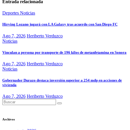
Entrada relacionada
Deportes
Noticias
Hirving Lozano jugará con LA Galaxy tras acuerdo con San Diego FC
Ago 7, 2026
Heriberto Verduzco
Noticias
Vinculan a persona por transporte de 196 kilos de metanfetamina en Sonora
Ago 7, 2026
Heriberto Verduzco
Noticias
Gobernador Durazo destaca inversión superior a 254 mdp en acciones de
vivienda
Ago 7, 2026
Heriberto Verduzco
Archivos