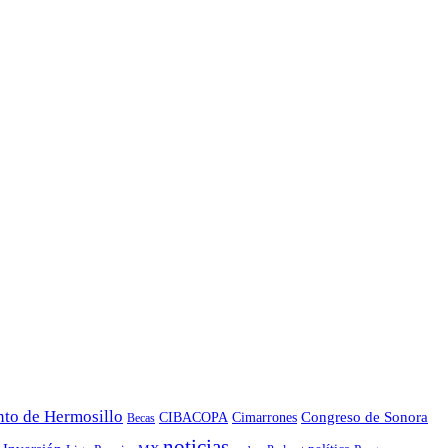
to de Hermosillo
CIBACOPA
Congreso de Sonora
Cimarrones
Becas
noticias