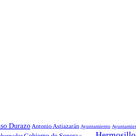
nso Durazo
Antonio Astiazarán
Ayuntamiento
Ayuntamien
Hermosillo
Gobierno de Sonora
bernador