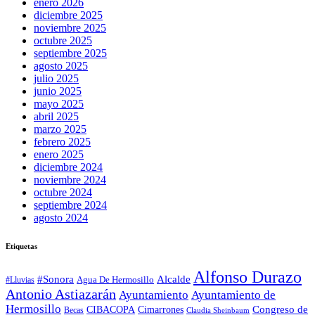
enero 2026
diciembre 2025
noviembre 2025
octubre 2025
septiembre 2025
agosto 2025
julio 2025
junio 2025
mayo 2025
abril 2025
marzo 2025
febrero 2025
enero 2025
diciembre 2024
noviembre 2024
octubre 2024
septiembre 2024
agosto 2024
Etiquetas
Alfonso Durazo
Alcalde
#Sonora
Agua De Hermosillo
#Lluvias
Antonio Astiazarán
Ayuntamiento
Ayuntamiento de
Hermosillo
CIBACOPA
Congreso de
Cimarrones
Becas
Claudia Sheinbaum