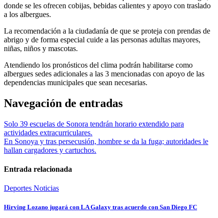
donde se les ofrecen cobijas, bebidas calientes y apoyo con traslado
a los albergues.
La recomendación a la ciudadanía de que se proteja con prendas de
abrigo y de forma especial cuide a las personas adultas mayores,
niñas, niños y mascotas.
Atendiendo los pronósticos del clima podrán habilitarse como
albergues sedes adicionales a las 3 mencionadas con apoyo de las
dependencias municipales que sean necesarias.
Navegación de entradas
Solo 39 escuelas de Sonora tendrán horario extendido para
actividades extracurriculares.
En Sonoya y tras persecusión, hombre se da la fuga; autoridades le
hallan cargadores y cartuchos.
Entrada relacionada
Deportes
Noticias
Hirving Lozano jugará con LA Galaxy tras acuerdo con San Diego FC