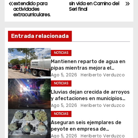
extendido para
sin vida en Camino del
a
actividades
Seri final
extracurriculares.
v
e
Entrada relacionada
g
NOTICIAS
a
Mantienen reparto de agua en
pipas mientras mejora el
c
servicio en Hermosillo
Ago 5, 2026
Heriberto Verduzco
i
NOTICIAS
Lluvias dejan crecida de arroyos
ó
y afectaciones en municipios
del norte de Sonora
Ago 5, 2026
Heriberto Verduzco
n
NOTICIAS
Aseguran seis ejemplares de
d
peyote en empresa de
paquetería de Hermosillo
Ago 5, 2026
Heriberto Verduzco