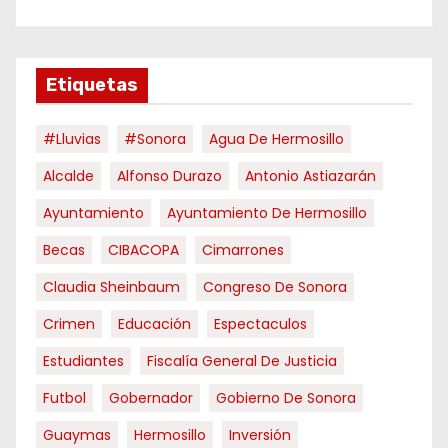
Etiquetas
#Lluvias
#Sonora
Agua De Hermosillo
Alcalde
Alfonso Durazo
Antonio Astiazarán
Ayuntamiento
Ayuntamiento De Hermosillo
Becas
CIBACOPA
Cimarrones
Claudia Sheinbaum
Congreso De Sonora
Crimen
Educación
Espectaculos
Estudiantes
Fiscalía General De Justicia
Futbol
Gobernador
Gobierno De Sonora
Guaymas
Hermosillo
Inversión