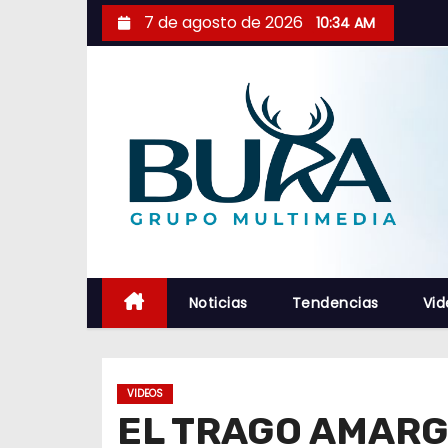
S
7 de agosto de 2026
10:34 AM
a
l
t
a
r
a
l
c
o
n
Noticias
Tendencias
Vid
t
e
n
VIDEOS
i
EL TRAGO AMARGO
d