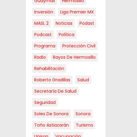
Guaymas
Hermosillo
Inversión
Liga Premier MX
MASL 2
Noticias
Podast
Podcast
Política
Programa
Protección Civil
Radio
Rayos De Hermosillo
Rehabilitación
Roberto Gradillas
Salud
Secretaría De Salud
Seguridad
Soles De Sonora
Sonora
Toño Astiazarán
Turismo
Unison
Vacunación