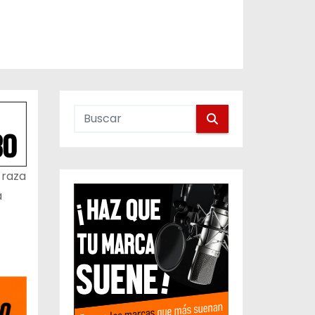
 raza
a