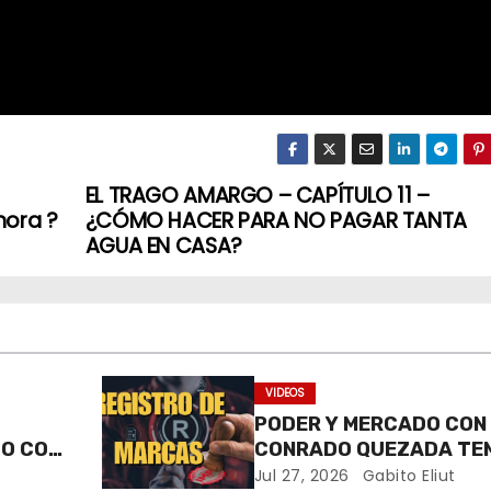
EL TRAGO AMARGO – CAPÍTULO 11 –
nora ?
¿CÓMO HACER PARA NO PAGAR TANTA
AGUA EN CASA?
VIDEOS
PODER Y MERCADO CON
DO CON
CONRADO QUEZADA TE
RE
CAP 12
Jul 27, 2026
Gabito Eliut