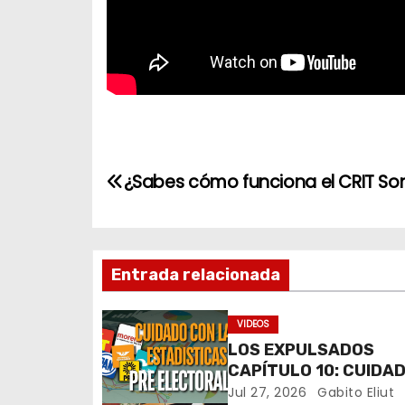
N
¿Sabes cómo funciona el CRIT So
a
v
Entrada relacionada
e
g
VIDEOS
LOS EXPULSADOS
a
CAPÍTULO 10: CUIDA
c
LAS ESTADÍSTICAS P
Jul 27, 2026
Gabito Eliut