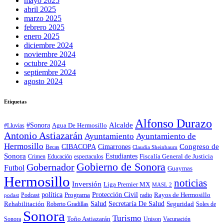
mayo 2025
abril 2025
marzo 2025
febrero 2025
enero 2025
diciembre 2024
noviembre 2024
octubre 2024
septiembre 2024
agosto 2024
Etiquetas
Alfonso Durazo
Alcalde
#Sonora
Agua De Hermosillo
#Lluvias
Antonio Astiazarán
Ayuntamiento
Ayuntamiento de
Hermosillo
CIBACOPA
Congreso de
Cimarrones
Becas
Claudia Sheinbaum
Sonora
Estudiantes
Fiscalía General de Justicia
espectaculos
Crimen
Educación
Gobierno de Sonora
Gobernador
Futbol
Guaymas
Hermosillo
noticias
Inversión
Liga Premier MX
MASL 2
política
Programa
Protección Civil
Rayos de Hermosillo
radio
Podcast
podast
Salud
Secretaría De Salud
Rehabilitación
Roberto Gradillas
Seguridad
Soles de
Sonora
Turismo
Toño Astiazarán
Unison
Vacunación
Sonora