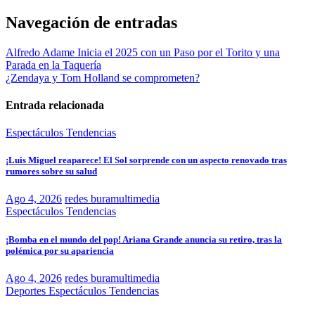
Navegación de entradas
Alfredo Adame Inicia el 2025 con un Paso por el Torito y una
Parada en la Taquería
¿Zendaya y Tom Holland se comprometen?
Entrada relacionada
Espectáculos
Tendencias
¡Luis Miguel reaparece! El Sol sorprende con un aspecto renovado tras
rumores sobre su salud
Ago 4, 2026
redes buramultimedia
Espectáculos
Tendencias
¡Bomba en el mundo del pop! Ariana Grande anuncia su retiro, tras la
polémica por su apariencia
Ago 4, 2026
redes buramultimedia
Deportes
Espectáculos
Tendencias