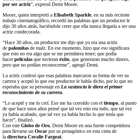
por ser actriz
”, expresó Demi Moore.
Moore, quien interpretó a
Elisabeth Sparkle
, en su más reciente
trabajo cinematográfico, recordó las palabras que un productor le
dijo 30 años atrás, haciéndole creer que ella nunca llegaría a ser una
actriz condecorada.
“Hace 30 años, un productor me dijo que yo era una actriz
de
palomitas
de maíz. En ese momento, hizo que eso significara
que esto no era algo que se me permitiera tener; que podía
hacer
películas
que tuvieran
éxito
, que generaran mucho dinero,
pero que no podían reconocerme”, agregó Demi.
La actriz confesó que esas palabras marcaron su forma de ver su
carrera y aceptó lo que ese productor le había dicho, por lo que no
esperaba que su personaje en
La sustancia le diera el primer
reconocimiento de su carrera.
“Lo acepté y me lo creí. Eso me ha corroído con el
tiempo
, al punto
de que hace unos años pensé que tal vez esto era todo, que tal vez
ya había acabado, que tal vez ya había hecho lo que tenía que
hacer”, finalizó.
Con este
Globo de Oro
, Demi Moore en una fuerte competidora
para llevarse un
Oscar
por su protagónico en esta cinta de
la
directora Coralie Fargeat
.