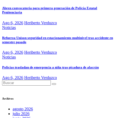
Abren convocatoria para primera generación de Policía Estatal
Penitenciaria
Ago 6, 2026
Heriberto Verduzco
Noticias
Refuerza Unison seguridad en estacionamiento multinivel tras accidente en
semestre pasado
Ago 6, 2026
Heriberto Verduzco
Noticias
Policías trasladan de emergencia a niña tras picadura de alacrán
Ago 6, 2026
Heriberto Verduzco
Archivos
agosto 2026
julio 2026