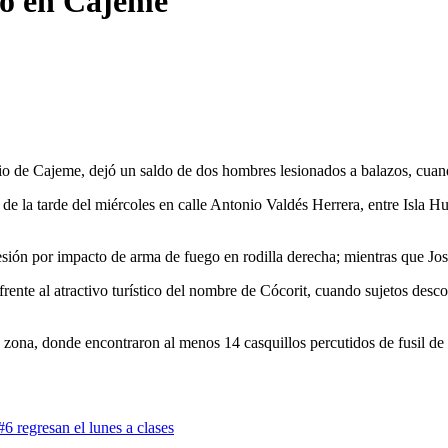
do en Cajeme
io de Cajeme, dejó un saldo de dos hombres lesionados a balazos, cuand
e la tarde del miércoles en calle Antonio Valdés Herrera, entre Isla H
lesión por impacto de arma de fuego en rodilla derecha; mientras que J
rente al atractivo turístico del nombre de Cócorit, cuando sujetos desc
a zona, donde encontraron al menos 14 casquillos percutidos de fusil d
6 regresan el lunes a clases