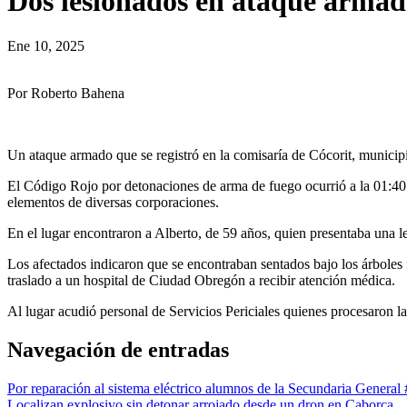
Dos lesionados en ataque arma
Ene 10, 2025
Por Roberto Bahena
Un ataque armado que se registró en la comisaría de Cócorit, municip
El Código Rojo por detonaciones de arma de fuego ocurrió a la 01:40 d
elementos de diversas corporaciones.
En el lugar encontraron a Alberto, de 59 años, quien presentaba una 
Los afectados indicaron que se encontraban sentados bajo los árboles f
traslado a un hospital de Ciudad Obregón a recibir atención médica.
Al lugar acudió personal de Servicios Periciales quienes procesaron l
Navegación de entradas
Por reparación al sistema eléctrico alumnos de la Secundaria General #
Localizan explosivo sin detonar arrojado desde un dron en Caborca