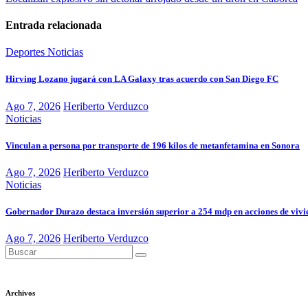
Entrada relacionada
Deportes
Noticias
Hirving Lozano jugará con LA Galaxy tras acuerdo con San Diego FC
Ago 7, 2026
Heriberto Verduzco
Noticias
Vinculan a persona por transporte de 196 kilos de metanfetamina en Sonora
Ago 7, 2026
Heriberto Verduzco
Noticias
Gobernador Durazo destaca inversión superior a 254 mdp en acciones de viv
Ago 7, 2026
Heriberto Verduzco
Archivos