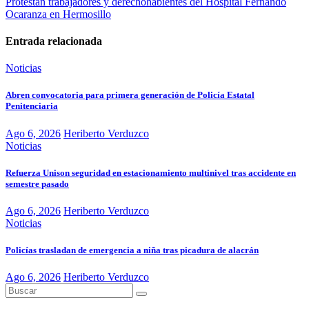
Protestan trabajadores y derechohabientes del Hospital Fernando
Ocaranza en Hermosillo
Entrada relacionada
Noticias
Abren convocatoria para primera generación de Policía Estatal
Penitenciaria
Ago 6, 2026
Heriberto Verduzco
Noticias
Refuerza Unison seguridad en estacionamiento multinivel tras accidente en
semestre pasado
Ago 6, 2026
Heriberto Verduzco
Noticias
Policías trasladan de emergencia a niña tras picadura de alacrán
Ago 6, 2026
Heriberto Verduzco