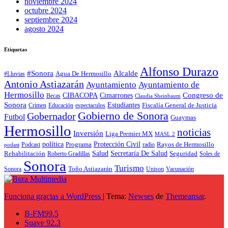
noviembre 2024
octubre 2024
septiembre 2024
agosto 2024
Etiquetas
Alfonso Durazo
Alcalde
#Sonora
Agua De Hermosillo
#Lluvias
Antonio Astiazarán
Ayuntamiento
Ayuntamiento de
Hermosillo
CIBACOPA
Congreso de
Cimarrones
Becas
Claudia Sheinbaum
Sonora
Estudiantes
Fiscalía General de Justicia
espectaculos
Crimen
Educación
Gobierno de Sonora
Gobernador
Futbol
Guaymas
Hermosillo
noticias
Inversión
Liga Premier MX
MASL 2
política
Programa
Protección Civil
Rayos de Hermosillo
radio
Podcast
podast
Salud
Secretaría De Salud
Rehabilitación
Roberto Gradillas
Seguridad
Soles de
Sonora
Turismo
Toño Astiazarán
Unison
Vacunación
Sonora
Funciona gracias a WordPress
|
Tema:
Newses
de
Themeansar
.
B-FM99.5
Suave 92.3