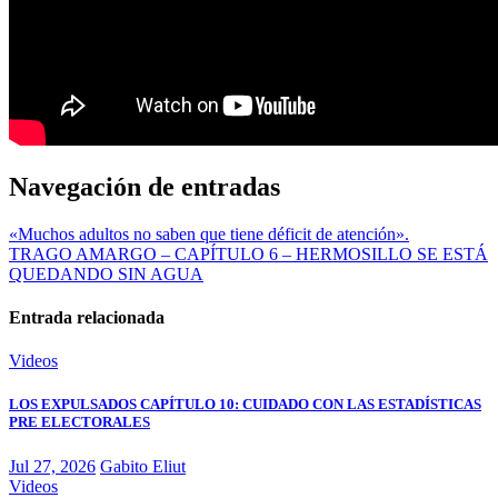
Navegación de entradas
«Muchos adultos no saben que tiene déficit de atención».
TRAGO AMARGO – CAPÍTULO 6 – HERMOSILLO SE ESTÁ
QUEDANDO SIN AGUA
Entrada relacionada
Videos
LOS EXPULSADOS CAPÍTULO 10: CUIDADO CON LAS ESTADÍSTICAS
PRE ELECTORALES
Jul 27, 2026
Gabito Eliut
Videos