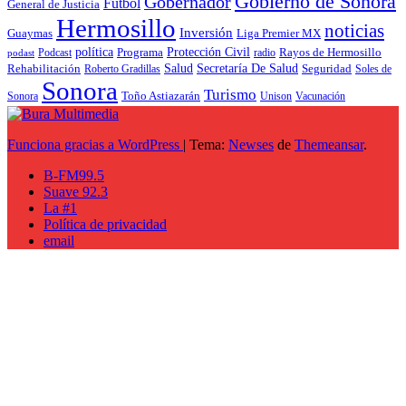
Gobierno de Sonora
Gobernador
Futbol
General de Justicia
Hermosillo
noticias
Inversión
Liga Premier MX
Guaymas
política
Programa
Protección Civil
Rayos de Hermosillo
radio
Podcast
podast
Salud
Secretaría De Salud
Rehabilitación
Roberto Gradillas
Seguridad
Soles de
Sonora
Turismo
Toño Astiazarán
Unison
Vacunación
Sonora
Funciona gracias a WordPress
|
Tema:
Newses
de
Themeansar
.
B-FM99.5
Suave 92.3
La #1
Política de privacidad
email